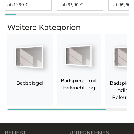
ab
19,90
€
ab
93,90
€
ab
69,90
Weitere Kategorien
Badspiegel mit
Badspiegel
Badspiege
Beleuchtung
indirek
Beleuch
BELIEBT
UNTERNEHMEN