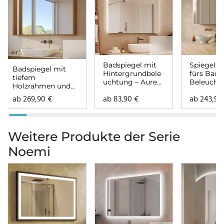
Badspiegel mit
Spiegelsc
Badspiegel mit
Hintergrundbele
fürs Bad 
tiefem
uchtung – Aurea
Beleucht
Holzrahmen und
links oben rechts
Lunara li
Beleuchtung –
ab
269,90
€
ab
83,90
€
ab
243,9
rechts
Lenora links oben
rechts
Weitere Produkte der Serie
Noemi