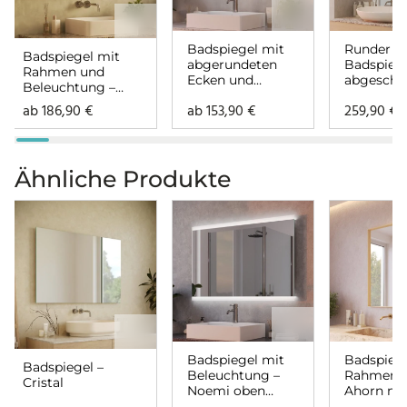
Badspiegel mit
Runder
Badspiegel mit
abgerundeten
Badspieg
Rahmen und
Ecken und
abgeschn
Beleuchtung –
Beleuchtung –
mit Bele
Noemi
ab
186,90
€
ab
153,90
€
259,90
€
Noemi
– Noemi
rundherum
rundherum
Ähnliche Produkte
Badspiegel mit
Badspiege
Badspiegel –
Beleuchtung –
Rahmen –
Cristal
Noemi oben
Ahorn ma
unten