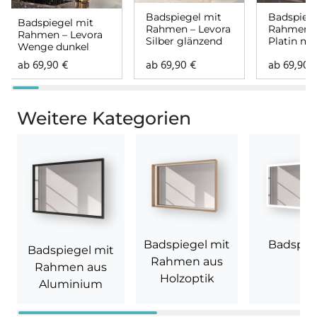
Badspiegel mit
Badspiege
Badspiegel mit
Rahmen – Levora
Rahmen –
Rahmen – Levora
Silber glänzend
Platin ma
Wenge dunkel
ab
69,90
€
ab
69,90
€
ab
69,90
Weitere Kategorien
Badspiegel mit
Badspie
Badspiegel mit
Rahmen aus
Rahmen aus
Holzoptik
Aluminium