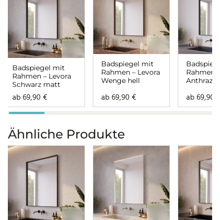
Badspiegel mit
Badspiege
Badspiegel mit
Rahmen – Levora
Rahmen –
Rahmen – Levora
Wenge hell
Anthrazit
Schwarz matt
ab
69,90
€
ab
69,90
€
ab
69,90
Ähnliche Produkte