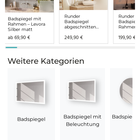
Runder
Runder
Badspiegel mit
Badspiegel
Badspiege
Rahmen – Levora
abgeschnitten
Rahmen 
Silber matt
mit
Beleucht
ab
69,90
€
249,90
€
199,90
€
Hintergrundbele
Siena
uchtung – Aurea
Weitere Kategorien
Badspiegel mit
Badspiegel
Badspiegel
Beleuchtung