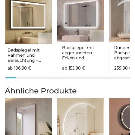
Badspiegel mit
Runder
Badspiegel mit
abgerundeten
Badspieg
Rahmen und
Ecken und
abgeschn
Beleuchtung –
Beleuchtung –
mit Bele
Noemi
ab
186,90
€
ab
153,90
€
259,90
€
Noemi
– Noemi
rundherum
rundherum
Ähnliche Produkte