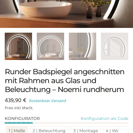
Runder Badspiegel angeschnitten
mit Rahmen aus Glas und
Beleuchtung – Noemi rundherum
439,90
€
Kostenloser Versand
Preis inkl. MwSt.
Konfiguration als Code
KONFIGURATOR
Sch
1 | Maße
2 | Beleuchtung
3 | Montage
4 | Weitere 