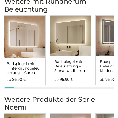
Weitere mit Rundherum
Beleuchtung
Badspiegel mit
Badspiege
Badspiegel mit
Beleuchtung –
Beleucht
Hintergrundbeleu
Siena rundherum
Modena
chtung – Aurea
rundher
rundherum
ab
86,90
€
ab
96,90
€
ab
96,90
Weitere Produkte der Serie
Noemi