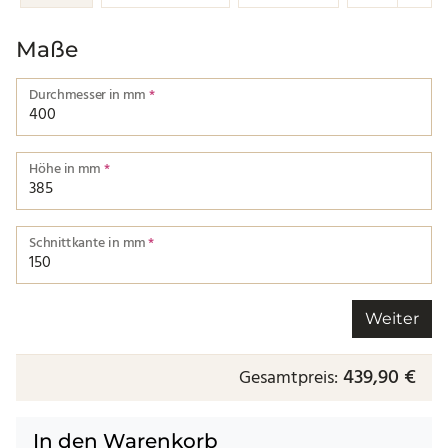
Maße
Durchmesser in mm
*
Durchmesser von einer Kante bis zur nächsten.
Höhe in mm
*
Höhe der Schnittkante.
Schnittkante in mm
*
Länge der Schnittkante.
Weiter
439,90 €
Gesamtpreis:
In den Warenkorb