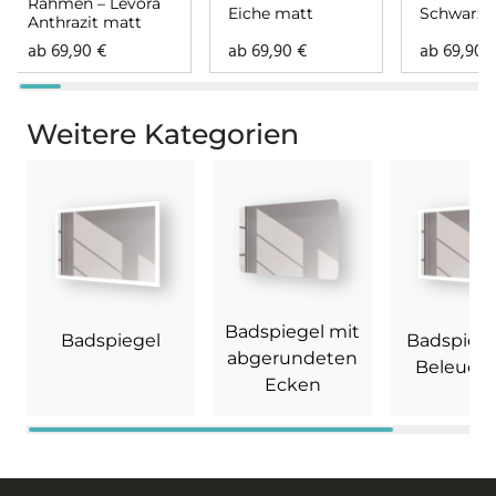
Rahmen – Levora
Eiche matt
Schwarz 
Anthrazit matt
ab
69,90
€
ab
69,90
€
ab
69,90
Weitere Kategorien
Badspiegel mit
Badspiegel
Badspiege
abgerundeten
Beleuch
Ecken