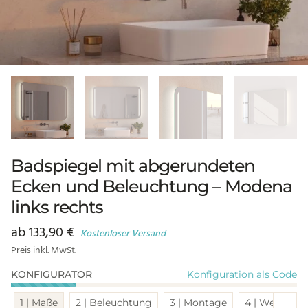
Badspiegel mit abgerundeten
Ecken und Beleuchtung – Modena
links rechts
ab
133,90
€
Kostenloser Versand
Preis inkl. MwSt.
Konfiguration als Code
KONFIGURATOR
Sch
1 | Maße
2 | Beleuchtung
3 | Montage
4 | Weitere 