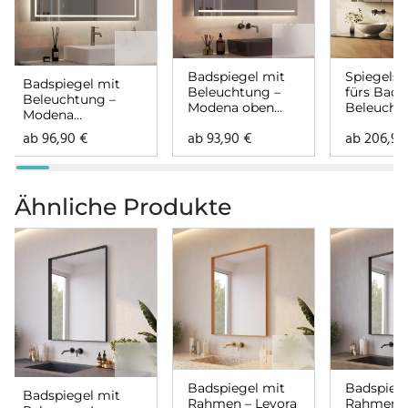
Badspiegel mit
Spiegelsc
Badspiegel mit
Beleuchtung –
fürs Bad 
Beleuchtung –
Modena oben
Beleucht
Modena
unten
Modena
rundherum
ab
96,90
€
ab
93,90
€
ab
206,9
rundher
Ähnliche Produkte
Badspiegel mit
Badspiege
Badspiegel mit
Rahmen – Levora
Rahmen –