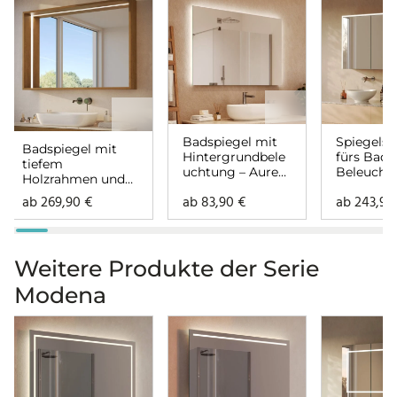
Badspiegel mit
Spiegelsc
Badspiegel mit
Hintergrundbele
fürs Bad 
tiefem
uchtung – Aurea
Beleucht
Holzrahmen und
links oben rechts
Lunara li
Beleuchtung –
ab
269,90
€
ab
83,90
€
ab
243,9
rechts
Lenora links oben
rechts
Weitere Produkte der Serie
Modena