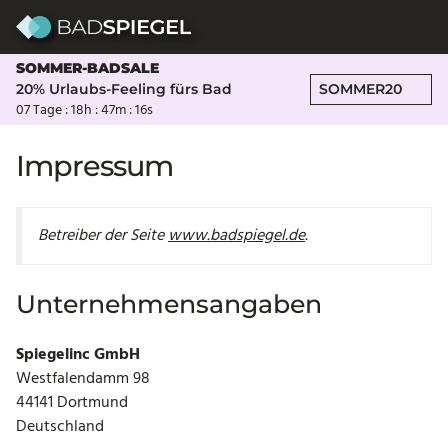
Skip to content
SOMMER-BADSALE
20% Urlaubs-Feeling fürs Bad
SOMMER20
07 Tage :
18h :
47m :
16s
Impressum
Betreiber der Seite
www.badspiegel.de
.
Unternehmensangaben
Spiegelinc GmbH
Westfalendamm 98
44141 Dortmund
Deutschland