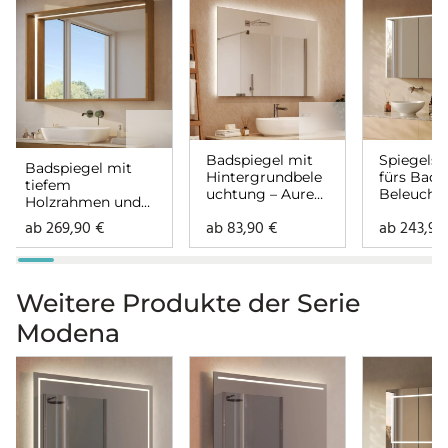
Badspiegel mit
Spiegelsc
Badspiegel mit
Hintergrundbele
fürs Bad 
tiefem
uchtung – Aurea
Beleucht
Holzrahmen und
links oben rechts
Lunara li
Beleuchtung –
ab
269,90
€
ab
83,90
€
ab
243,9
rechts
Lenora links oben
rechts
Weitere Produkte der Serie
Modena