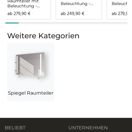
Raumteiler mit
Beleuchtung –
Beleucht
Beleuchtung –
Hollywood Dice
Hollywoo
Hollywood Dice
ab
279,90
€
ab
249,90
€
ab
279,90
oben unten
rundher
links oben rechts
Weitere Kategorien
Spiegel Raumteiler
BELIEBT
UNTERNEHMEN