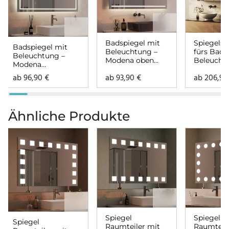
Badspiegel mit
Spiegelsc
Badspiegel mit
Beleuchtung –
fürs Bad 
Beleuchtung –
Modena oben
Beleucht
Modena
unten
Modena
rundherum
ab
96,90
€
ab
93,90
€
ab
206,9
rundher
Ähnliche Produkte
Spiegel
Spiegel
Spiegel
Raumteiler mit
Raumteile