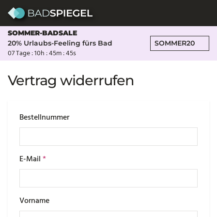
Skip to content
SOMMER-BADSALE
20% Urlaubs-Feeling fürs Bad
SOMMER20
07 Tage :
10h :
45m :
45s
Vertrag widerrufen
Bestellnummer
E-Mail
*
Vorname