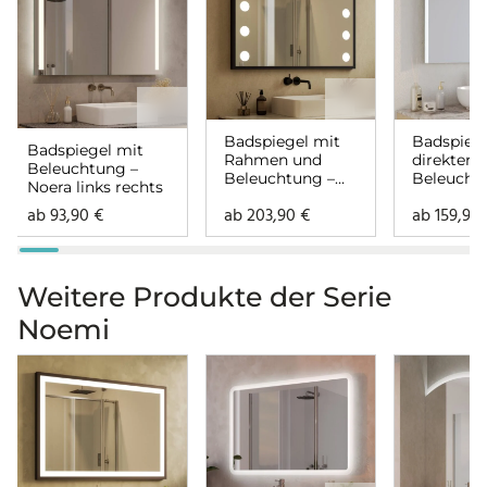
Badspiegel mit
Badspiege
Badspiegel mit
Rahmen und
direkter
Beleuchtung –
Beleuchtung –
Beleucht
Noera links rechts
Hollywood links
Lunara lin
ab
93,90
€
ab
203,90
€
ab
159,90
rechts
rechts
Weitere Produkte der Serie
Noemi