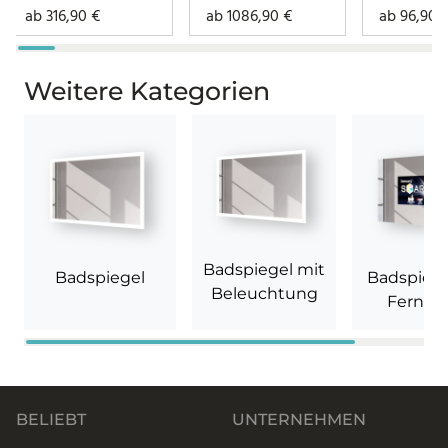
– Noemi
ab
316,90
€
ab
1086,90
€
ab
96,90
rundherum
Weitere Kategorien
Badspiegel mit
Badspiegel
Badspiege
Beleuchtung
Fernse
BELIEBT
UNTERNEHMEN