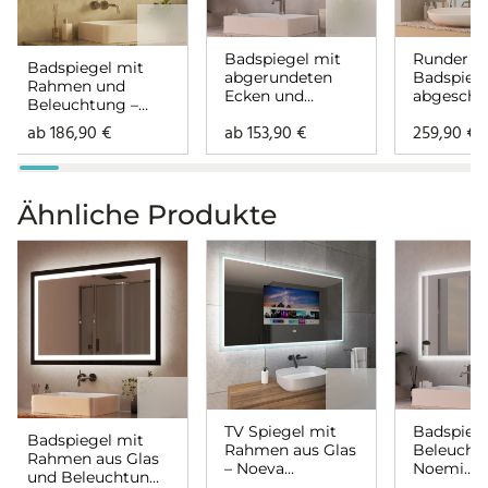
Badspiegel mit
Runder
Badspiegel mit
abgerundeten
Badspieg
Rahmen und
Ecken und
abgeschn
Beleuchtung –
Beleuchtung –
mit Bele
Noemi
ab
186,90
€
ab
153,90
€
259,90
€
Noemi
– Noemi
rundherum
rundherum
Ähnliche Produkte
TV Spiegel mit
Badspiege
Badspiegel mit
Rahmen aus Glas
Beleucht
Rahmen aus Glas
– Noeva
Noemi
und Beleuchtung
rundherum
rundher