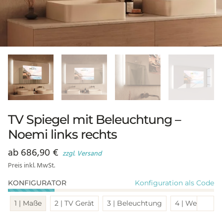
TV Spiegel mit Beleuchtung –
Noemi links rechts
ab
686,90
€
zzgl. Versand
Preis inkl. MwSt.
Konfiguration als Code
KONFIGURATOR
Sch
1 | Maße
2 | TV Gerät
3 | Beleuchtung
4 | Weitere O