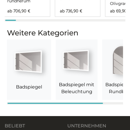
rundherum
Olivgrau 
ab
706,90
€
ab
736,90
€
ab
69,90
Weitere Kategorien
Badspiegel mit
Badspiege
Badspiegel
Beleuchtung
Rundbo
BELIEBT
UNTERNEHMEN