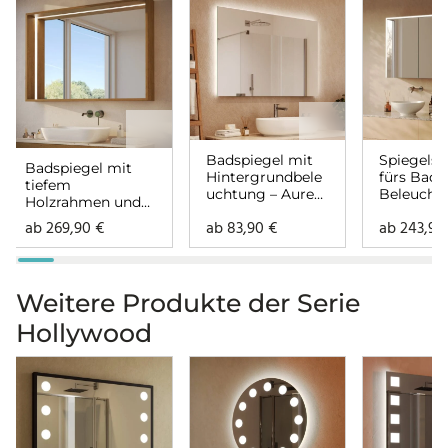
Badspiegel mit
Spiegelsc
Badspiegel mit
Hintergrundbele
fürs Bad 
tiefem
uchtung – Aurea
Beleucht
Holzrahmen und
links oben rechts
Lunara li
Beleuchtung –
ab
269,90
€
ab
83,90
€
ab
243,9
rechts
Lenora links oben
rechts
Weitere Produkte der Serie
Hollywood