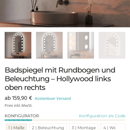
Badspiegel mit Rundbogen und
Beleuchtung – Hollywood links
oben rechts
ab
159,90
€
Kostenloser Versand
Preis inkl. MwSt.
Konfiguration als Code
KONFIGURATOR
Sch
1 | Maße
2 | Beleuchtung
3 | Montage
4 | Weitere 