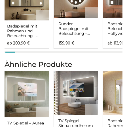
Runder
Badspiege
Badspiegel mit
Badspiegel mit
Beleucht
Rahmen und
Beleuchtung –
Hollywoo
Beleuchtung –
Hollywood
links rech
Hollywood links
ab
203,90
€
159,90
€
ab
113,90
rechts
Ähnliche Produkte
TV Spiegel –
Badspiege
TV Spiegel – Aurea
Siena rundherum
Rahmen –