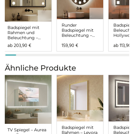
Runder
Badspiege
Badspiegel mit
Badspiegel mit
Beleucht
Rahmen und
Beleuchtung –
Hollywoo
Beleuchtung –
Hollywood
links rech
Hollywood links
ab
203,90
€
159,90
€
ab
113,90
rechts
Ähnliche Produkte
Badspiegel mit
Badspiege
TV Spiegel – Aurea
Rahmen – Levora
Beleucht