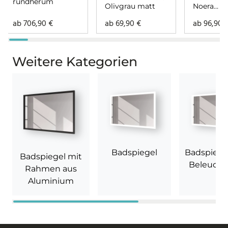
rundherum
Olivgrau matt
Noera
rundher
ab
706,90
€
ab
69,90
€
ab
96,90
Weitere Kategorien
Badspiegel
Badspiege
Badspiegel mit
Beleuch
Rahmen aus
Aluminium