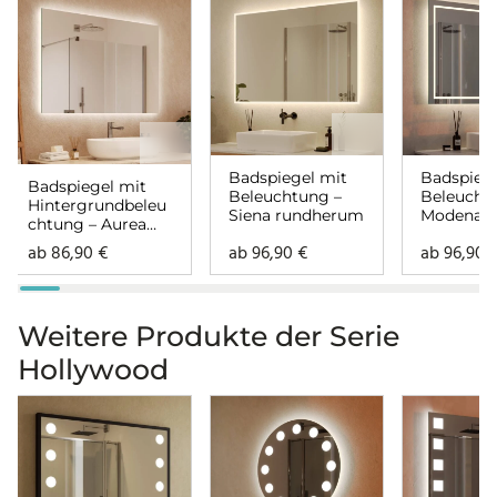
Badspiegel mit
Badspiege
Badspiegel mit
Beleuchtung –
Beleucht
Hintergrundbeleu
Siena rundherum
Modena
chtung – Aurea
rundher
rundherum
ab
86,90
€
ab
96,90
€
ab
96,90
Weitere Produkte der Serie
Hollywood