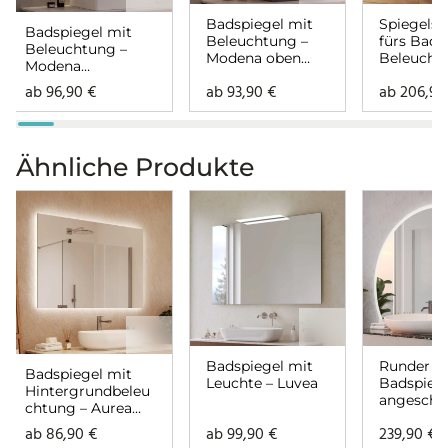
Badspiegel mit
Spiegelsc
Badspiegel mit
Beleuchtung –
fürs Bad 
Beleuchtung –
Modena oben
Beleucht
Modena
unten
Modena
rundherum
ab
96,90
€
ab
93,90
€
ab
206,9
rundher
Ähnliche Produkte
Badspiegel mit
Runder
Badspiegel mit
Leuchte – Luvea
Badspieg
Hintergrundbeleu
angeschn
chtung – Aurea
mit Bele
rundherum
ab
86,90
€
ab
99,90
€
239,90
€
– Noemi