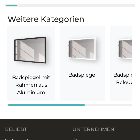
Weitere Kategorien
Badspiegel
Badspiege
Badspiegel mit
Beleuch
Rahmen aus
Aluminium
BELIEBT
UNTERNEHMEN