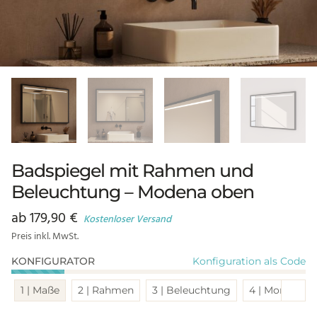
Badspiegel mit Rahmen und
Beleuchtung – Modena oben
ab
179,90
€
Kostenloser Versand
Preis inkl. MwSt.
Konfiguration als Code
KONFIGURATOR
Sch
1 | Maße
2 | Rahmen
3 | Beleuchtung
4 | Montage