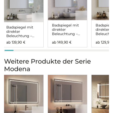
Badspiegel mit
Badspiege
Badspiegel mit
direkter
direkter
direkter
Beleuchtung –
Beleucht
Beleuchtung –
Lunara oben
Luvera o
Lumina oben
ab
139,90
€
ab
149,90
€
ab
129,90
Weitere Produkte der Serie
Modena