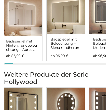
Badspiegel mit
Badspiege
Badspiegel mit
Beleuchtung –
Beleucht
Hintergrundbeleu
Siena rundherum
Modena
chtung – Aurea
rundher
rundherum
ab
86,90
€
ab
96,90
€
ab
96,90
Weitere Produkte der Serie
Hollywood