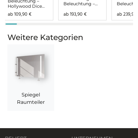
Beleuchtung –
Beleuchtung –
Beleucht
Hollywood Dice
Hollywood C
Noera ob
oben
ab
109,90
€
ab
193,90
€
ab
239,90
rundherum
unten
Weitere Kategorien
Spiegel
Raumteiler