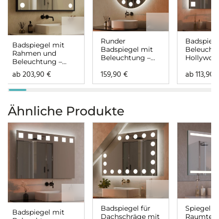
Runder
Badspiege
Badspiegel mit
Badspiegel mit
Beleucht
Rahmen und
Beleuchtung –
Hollywoo
Beleuchtung –
Hollywood
links rech
Hollywood links
ab
203,90
€
159,90
€
ab
113,90
rechts
Ähnliche Produkte
Badspiegel für
Spiegel
Badspiegel mit
Dachschräge mit
Raumteile