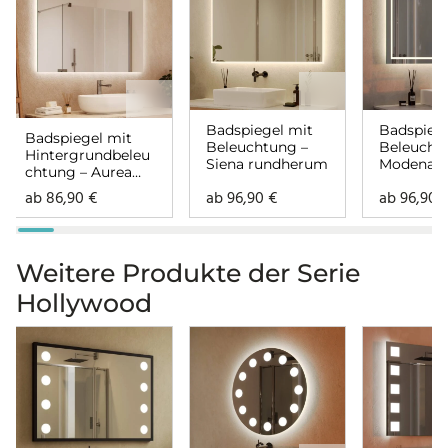
Badspiegel mit
Badspiege
Badspiegel mit
Beleuchtung –
Beleucht
Hintergrundbeleu
Siena rundherum
Modena
chtung – Aurea
rundher
rundherum
ab
86,90
€
ab
96,90
€
ab
96,90
Weitere Produkte der Serie
Hollywood