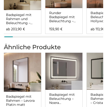
Runder
Badspiege
Badspiegel mit
Badspiegel mit
Beleucht
Rahmen und
Beleuchtung –
Hollywoo
Beleuchtung –
Hollywood
links rech
Hollywood links
ab
203,90
€
159,90
€
ab
113,90
rechts
Ähnliche Produkte
Badspiegel mit
Badspiege
Badspiegel mit
Beleuchtung –
Rahmen a
Rahmen – Levora
Noera
– Cristal
Platin matt
rundherum