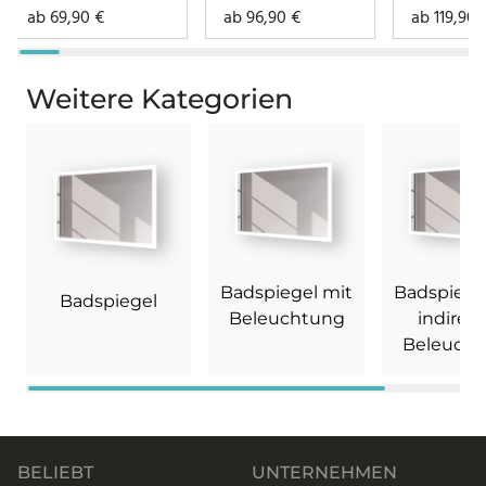
ab
69,90
€
ab
96,90
€
ab
119,90
Weitere Kategorien
Badspiegel mit
Badspiege
Badspiegel
Beleuchtung
indirekt
Beleuch
BELIEBT
UNTERNEHMEN