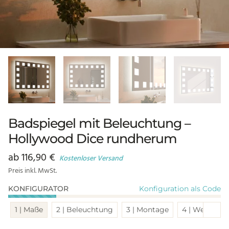
Badspiegel mit Beleuchtung –
Hollywood Dice rundherum
ab
116,90
€
Kostenloser Versand
Preis inkl. MwSt.
Konfiguration als Code
KONFIGURATOR
Sch
1 | Maße
2 | Beleuchtung
3 | Montage
4 | Weitere 