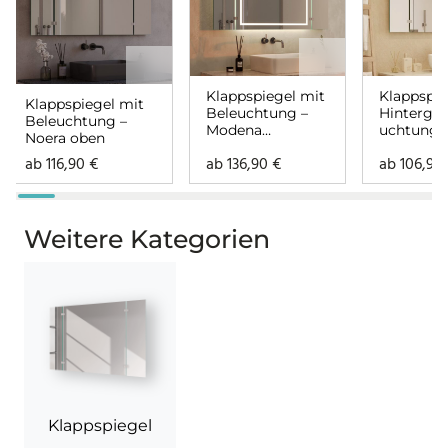
Klappspiegel mit
Klappspie
Klappspiegel mit
Beleuchtung –
Hintergr
Beleuchtung –
Modena
uchtung 
Noera oben
rundherum
oben
ab
116,90
€
ab
136,90
€
ab
106,90
Weitere Kategorien
Klappspiegel