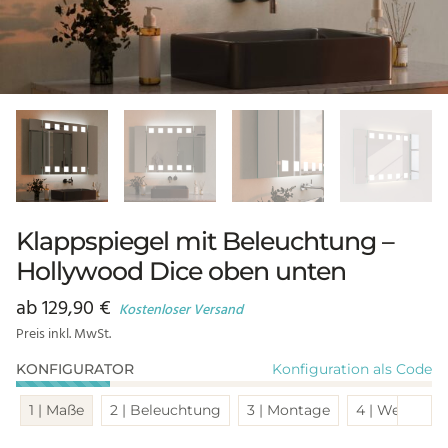
Klappspiegel mit Beleuchtung –
Hollywood Dice oben unten
ab
129,90
€
Kostenloser Versand
Preis inkl. MwSt.
Konfiguration als Code
KONFIGURATOR
Sch
1 | Maße
2 | Beleuchtung
3 | Montage
4 | Weitere 