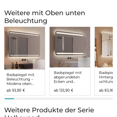
Weitere mit Oben unten
Beleuchtung
Badspiegel mit
Badspiege
Badspiegel mit
abgerundeten
Hintergr
Beleuchtung –
Ecken und
uchtung 
Modena oben
Beleuchtung –
oben unt
unten
ab
93,90
€
ab
133,90
€
ab
83,90
Noera oben
unten
Weitere Produkte der Serie