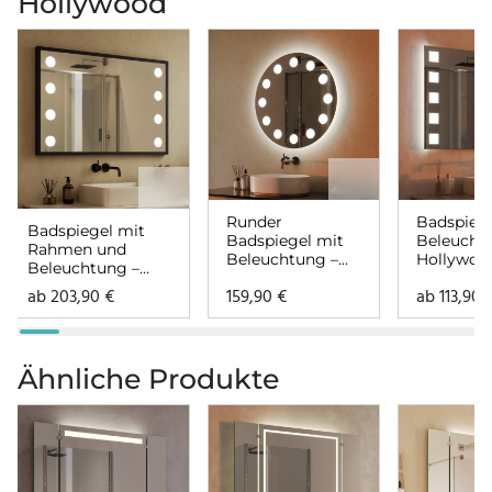
Hollywood
Runder
Badspiege
Badspiegel mit
Badspiegel mit
Beleucht
Rahmen und
Beleuchtung –
Hollywoo
Beleuchtung –
Hollywood
links rech
Hollywood links
ab
203,90
€
159,90
€
ab
113,90
rechts
Ähnliche Produkte