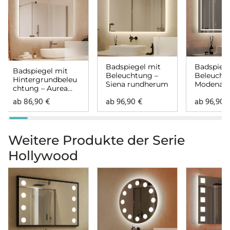
Badspiegel mit
Badspiege
Badspiegel mit
Beleuchtung –
Beleucht
Hintergrundbeleu
Siena rundherum
Modena
chtung – Aurea
rundher
rundherum
ab
86,90
€
ab
96,90
€
ab
96,90
Weitere Produkte der Serie
Hollywood