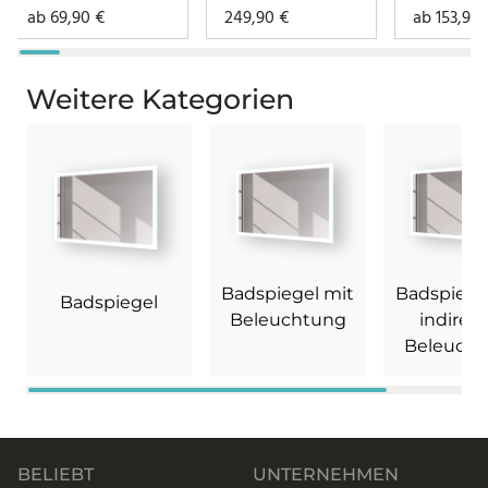
ab
69,90
€
249,90
€
ab
153,90
Hintergrundbele
uchtung – Aurea
Weitere Kategorien
Badspiegel mit
Badspiege
Badspiegel
Beleuchtung
indirekt
Beleuch
BELIEBT
UNTERNEHMEN