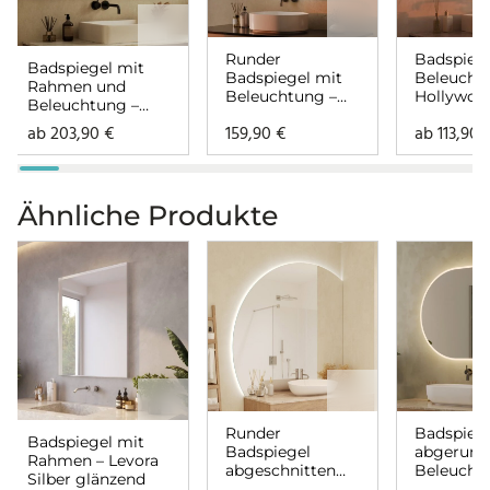
Runder
Badspiege
Badspiegel mit
Badspiegel mit
Beleucht
Rahmen und
Beleuchtung –
Hollywoo
Beleuchtung –
Hollywood
links rech
Hollywood links
ab
203,90
€
159,90
€
ab
113,90
rechts
Ähnliche Produkte
Runder
Badspieg
Badspiegel mit
Badspiegel
abgerund
Rahmen – Levora
abgeschnitten
Beleucht
Silber glänzend
mit
Siena ru