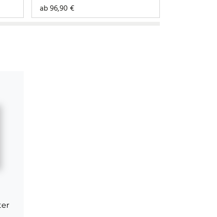
ab
96,90
€
ab
69,90
€
ter