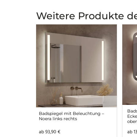
Weitere Produkte de
Bads
Badspiegel mit Beleuchtung –
Ecke
Noera links rechts
oben
ab
93,90
€
ab
1