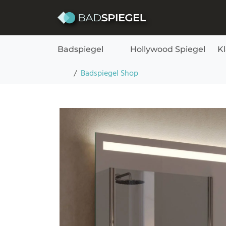
Skip to content
Badspiegel
Hollywood Spiegel
K
Badspiegel mit Beleuchtung – Noera oben un
Startseite
Badspiegel Shop