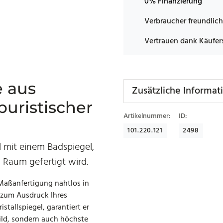
0% Finanzierung
Verbraucher freundlich
Vertrauen dank Käufer
e aus
Zusätzliche Informat
puristischer
Artikelnummer:
ID:
101.220.121
2498
al mit einem Badspiegel,
n Raum gefertigt wird.
 Maßanfertigung nahtlos in
 zum Ausdruck Ihres
stallspiegel, garantiert er
bild, sondern auch höchste