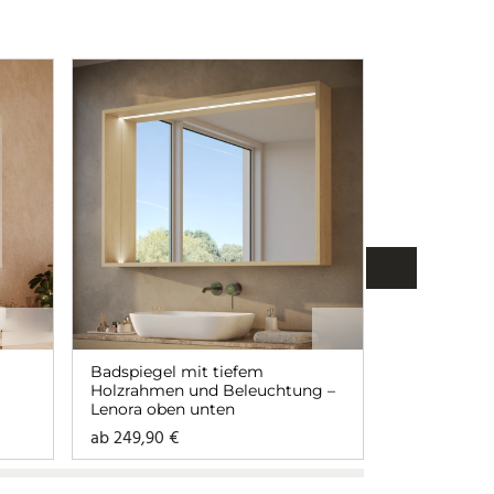
Badspiegel mit tiefem
Badspiegel 
Holzrahmen und Beleuchtung –
Siena oben 
Lenora oben unten
ab
249,90
€
ab
93,90
€