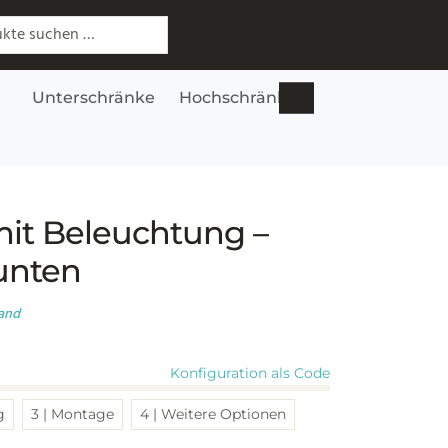
 nach:
Unterschränke
Hochschränke
Lowboards
S
mit Beleuchtung –
unten
sand
Konfiguration als Code
g
3 | Montage
4 | Weitere Optionen