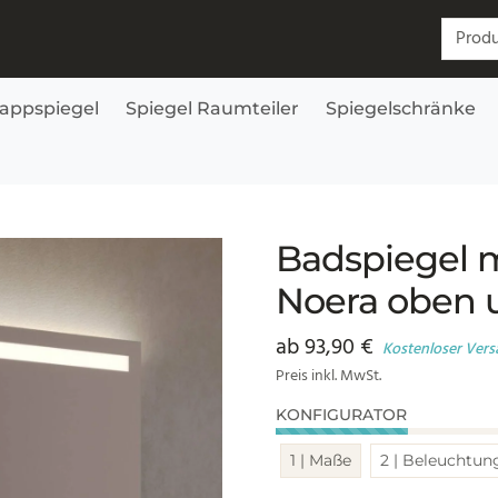
Suchen
lappspiegel
Spiegel Raumteiler
Spiegelschränke
ten
Badspiegel 
Noera oben 
ab
93,90
€
Kostenloser Ver
Preis inkl. MwSt.
KONFIGURATOR
1 | Maße
2 | Beleuchtun