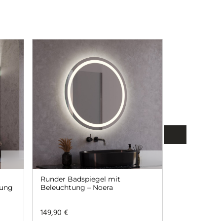
Runder Badspiegel mit
Badspiegel 
tung
Beleuchtung – Noera
Beleuchtun
149,90
€
ab
173,90
€