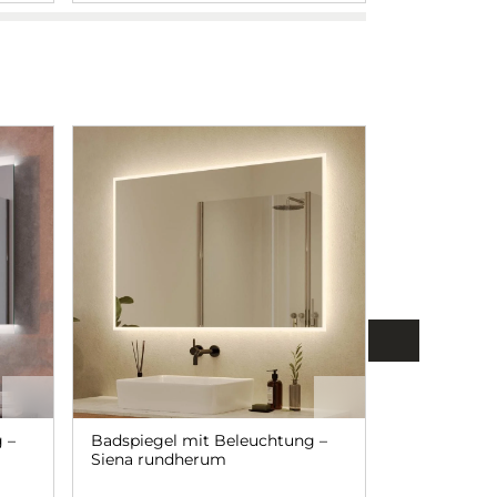
 –
Badspiegel mit Beleuchtung –
Badspiegel 
Siena rundherum
Hellgrau ma