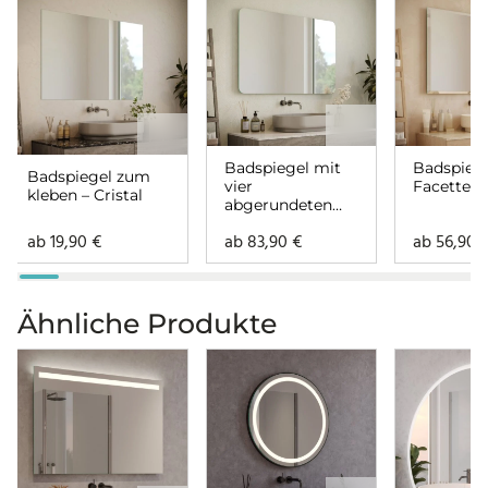
Badspiegel mit
Badspiege
Badspiegel zum
vier
Facette – 
kleben – Cristal
abgerundeten
Ecken – Cristal
ab
19,90
€
ab
83,90
€
ab
56,90
Ähnliche Produkte