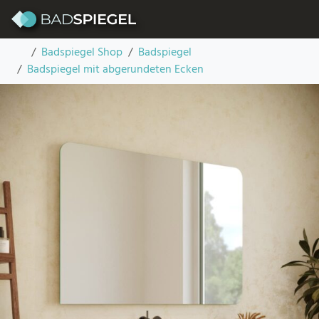
Skip to content
Badspiegel mit drei abgerundeten Ecken – Cristal
Startseite
Badspiegel Shop
Badspiegel
Badspiegel mit abgerundeten Ecken