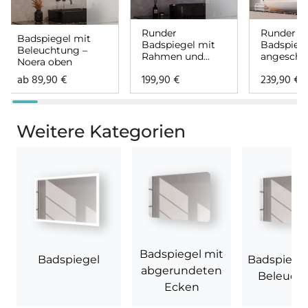
Runder
Runder
Badspiegel mit
Badspiegel mit
Badspieg
Beleuchtung –
Rahmen und
angeschn
Noera oben
Beleuchtung –
mit Bele
ab
89,90
€
199,90
€
239,90
€
Noera
– Noemi
Weitere Kategorien
Badspiegel mit
Badspiegel
Badspiege
abgerundeten
Beleuch
Ecken