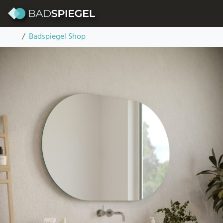
Skip to content
Badspiegel abgerundet – Cristal
Startseite
Badspiegel Shop