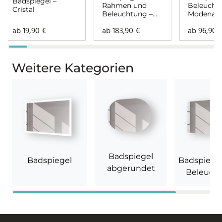
Badspiegel –
Rahmen und
Beleucht
Cristal
Beleuchtung –
Modena
Voela oben unten
rundher
ab
19,90
€
ab
183,90
€
ab
96,90
Weitere Kategorien
Badspiegel
Badspiegel
Badspiege
abgerundet
Beleuch