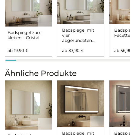
Badspiegel mit
Badspiege
Badspiegel zum
vier
Facette – 
kleben – Cristal
abgerundeten
Ecken – Cristal
ab
19,90
€
ab
83,90
€
ab
56,90
Ähnliche Produkte
Badspiegel mit
Badspiege