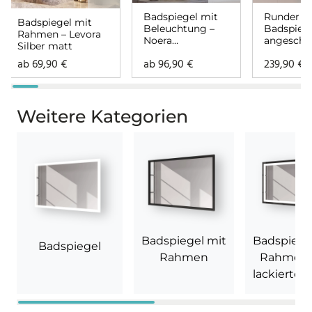
Badspiegel mit
Runder
Badspiegel mit
Beleuchtung –
Badspieg
Rahmen – Levora
Noera
angeschn
Silber matt
rundherum
mit Bele
ab
69,90
€
ab
96,90
€
239,90
€
– Noemi
Weitere Kategorien
Badspiegel mit
Badspiege
Badspiegel
Rahmen
Rahmen 
lackiertem