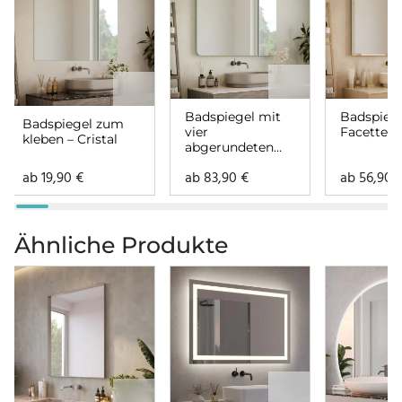
Badspiegel mit
Badspiege
Badspiegel zum
vier
Facette – 
kleben – Cristal
abgerundeten
Ecken – Cristal
ab
19,90
€
ab
83,90
€
ab
56,90
Ähnliche Produkte