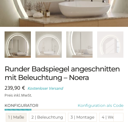
Runder Badspiegel angeschnitten
mit Beleuchtung – Noera
239,90
€
Kostenloser Versand
Preis inkl. MwSt.
Konfiguration als Code
KONFIGURATOR
Sch
1 | Maße
2 | Beleuchtung
3 | Montage
4 | Weitere 