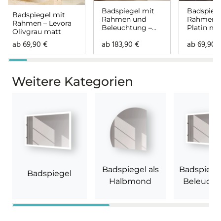
Badspiegel mit
Badspiege
Badspiegel mit
Rahmen und
Rahmen –
Rahmen – Levora
Beleuchtung –
Platin ma
Olivgrau matt
Noela oben
ab
69,90
€
ab
183,90
€
ab
69,90
unten
Weitere Kategorien
Badspiegel als
Badspiege
Badspiegel
Halbmond
Beleuch