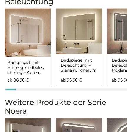
Beleuchtung
Badspiegel mit
Badspiege
Badspiegel mit
Beleuchtung –
Beleucht
Hintergrundbeleu
Siena rundherum
Modena
chtung – Aurea
rundher
rundherum
ab
86,90
€
ab
96,90
€
ab
96,90
Weitere Produkte der Serie
Noera