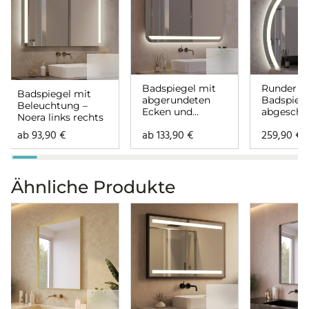
Badspiegel mit
Runder
Badspiegel mit
abgerundeten
Badspieg
Beleuchtung –
Ecken und
abgeschn
Noera links rechts
Beleuchtung –
mit Bele
ab
93,90
€
ab
133,90
€
259,90
€
Noera oben
– Noera
unten
Ähnliche Produkte