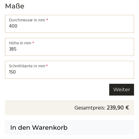
Maße
Durchmesser in mm
*
Durchmesser von einer Kante bis zur nächsten.
Höhe in mm
*
Höhe der Schnittkante.
Schnittkante in mm
*
Länge der Schnittkante.
Weiter
239,90 €
Gesamtpreis:
In den Warenkorb