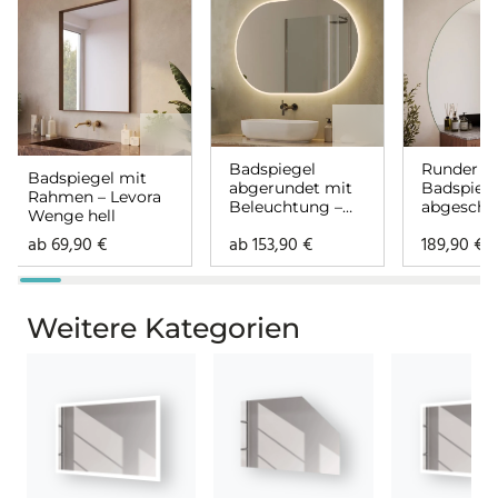
Badspiegel
Runder
Badspiegel mit
abgerundet mit
Badspieg
Rahmen – Levora
Beleuchtung –
abgeschni
Wenge hell
Siena rundherum
Cristal
ab
69,90
€
ab
153,90
€
189,90
€
Weitere Kategorien