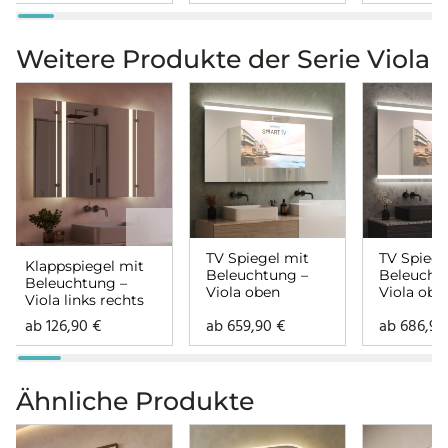
Weitere Produkte der Serie Viola
TV Spiegel mit
TV Spiege
Klappspiegel mit
Beleuchtung –
Beleucht
Beleuchtung –
Viola oben
Viola obe
Viola links rechts
ab
126,90
€
ab
659,90
€
ab
686,9
Ähnliche Produkte