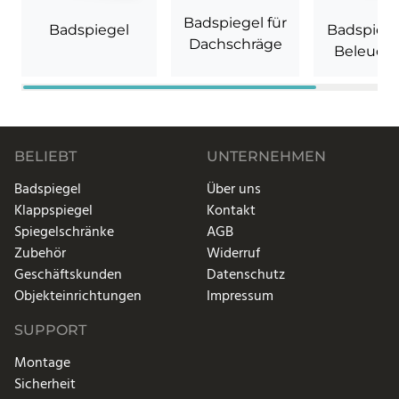
Badspiegel für
Badspiegel
Badspiege
Dachschräge
Beleuch
BELIEBT
UNTERNEHMEN
Badspiegel
Über uns
Klappspiegel
Kontakt
Spiegelschränke
AGB
Zubehör
Widerruf
Geschäftskunden
Datenschutz
Objekteinrichtungen
Impressum
SUPPORT
Montage
Sicherheit