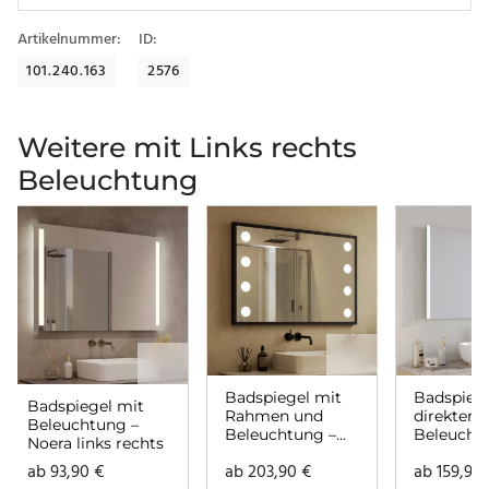
Artikelnummer:
ID:
101.240.163
2576
Weitere mit Links rechts
Beleuchtung
Badspiegel mit
Badspiege
Badspiegel mit
Rahmen und
direkter
Beleuchtung –
Beleuchtung –
Beleucht
Noera links rechts
Hollywood links
Lunara lin
ab
93,90
€
ab
203,90
€
ab
159,90
rechts
rechts