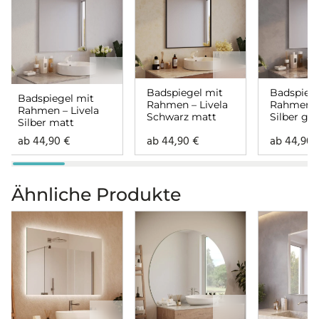
Badspiegel mit
Badspiege
Badspiegel mit
Rahmen – Livela
Rahmen – 
Rahmen – Livela
Schwarz matt
Silber gl
Silber matt
ab
44,90
€
ab
44,90
€
ab
44,90
Ähnliche Produkte