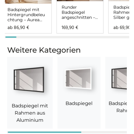
Runder
Badspiege
Badspiegel mit
Badspiegel
Rahmen –
Hintergrundbeleu
angeschnitten –
Silber gl
chtung – Aurea
Cristal
rundherum
ab
86,90
€
169,90
€
ab
69,90
Weitere Kategorien
Badspiegel
Badspiege
Badspiegel mit
Rahme
Rahmen aus
Aluminium