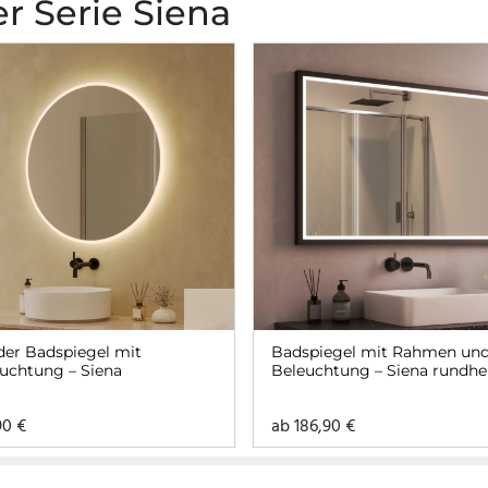
r Serie Siena
er Badspiegel mit
Badspiegel mit Rahmen un
uchtung – Siena
Beleuchtung – Siena rundh
90
€
ab
186,90
€