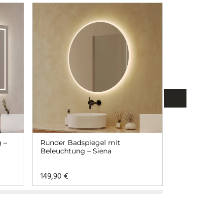
 –
Runder Badspiegel mit
Badspiegel
Beleuchtung – Siena
Ecken und
Hintergrun
Aurea rund
149,90
€
ab
133,90
€