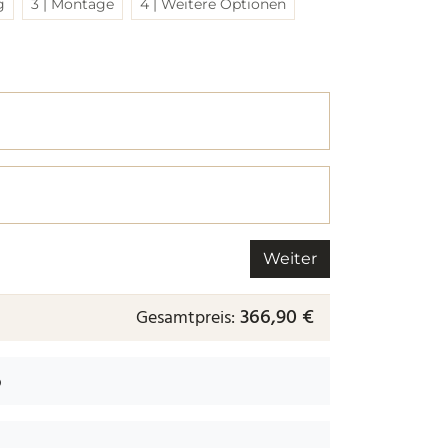
g
3 | Montage
4 | Weitere Optionen
r nächsten.
 nächsten.
Weiter
366,90 €
Gesamtpreis:
b