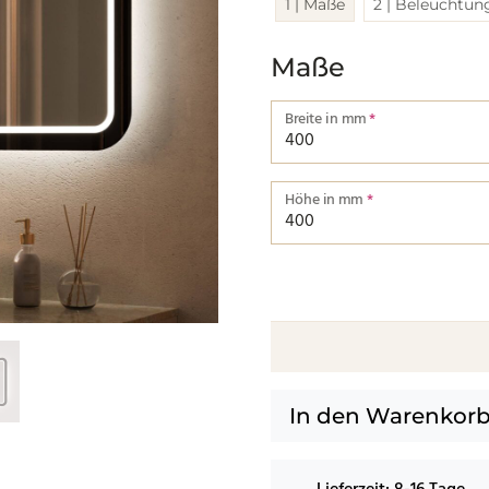
1 | Maße
2 | Beleuchtun
Maße
Breite in mm
*
Breite von einer Kante bis zu
Höhe in mm
*
Höhe von einer Kante bis zur
In den Warenkor