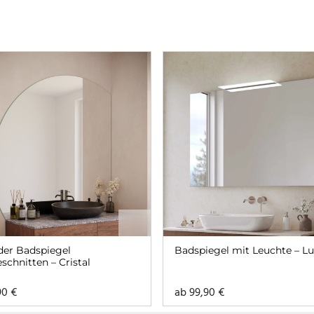
er Badspiegel
Badspiegel mit Leuchte – L
schnitten – Cristal
90
€
ab
99,90
€