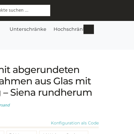
 nach:
Unterschränke
Hochschränke
Lowboards
S
mit abgerundeten
ahmen aus Glas mit
 – Siena rundherum
rsand
Konfiguration als Code