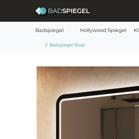
Skip to content
Badspiegel
Hollywood Spiegel
K
Badspiegel mit abgerundeten Ecken und Rahm
Startseite
Badspiegel Shop