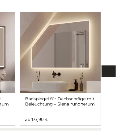
d
Badspiegel für Dachschräge mit
Badspiegel 
erum
Beleuchtung – Siena rundherum
Siena links 
ab
173,90
€
ab
93,90
€