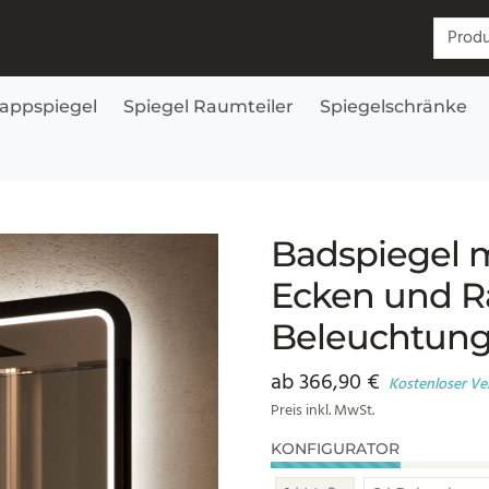
Suchen
lappspiegel
Spiegel Raumteiler
Spiegelschränke
en aus Glas mit Beleuchtung – Siena rundherum
Badspiegel 
Ecken und R
Beleuchtung
ab
366,90
€
Kostenloser Ve
Preis inkl. MwSt.
KONFIGURATOR