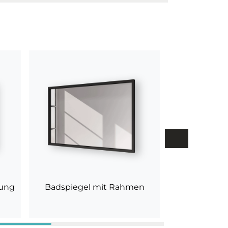
tung
Badspiegel mit Rahmen
Badspiegel
lacki