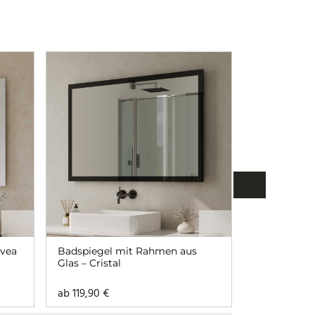
uvea
Badspiegel mit Rahmen aus
Runder Bad
Glas – Cristal
und Beleuc
ab
119,90
€
199,90
€