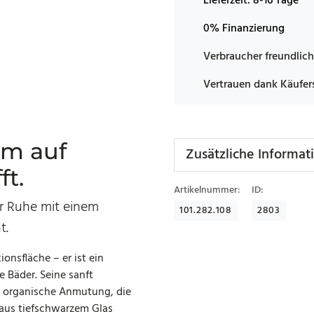
Lieferzeit:
8-16 Tage
0% Finanzierung
Verbraucher freundlich
Vertrauen dank Käufer
rm auf
Zusätzliche Informat
ft.
Artikelnummer:
ID:
er Ruhe mit einem
101.282.108
2803
t.
ionsfläche – er ist ein
 Bäder. Seine sanft
, organische Anmutung, die
aus tiefschwarzem Glas