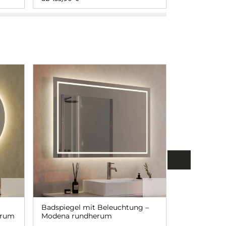
Badspiegel mit Beleuchtung –
Badspiegel 
erum
Modena rundherum