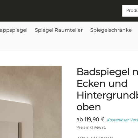
Suchen
lappspiegel
Spiegel Raumteiler
Spiegelschränke
ergrundbeleuchtung – Aurea oben
Badspiegel 
Ecken und
Hintergrund
oben
ab
119,90
€
Kostenloser Ver
Preis inkl. MwSt.