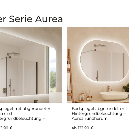
r Serie Aurea
piegel mit abgerundeten
Badspiegel abgerundet mit
en und
Hintergrundbeleuchtung –
ergrundbeleuchtung –
Aurea rundherum
ea rundherum
33,90
€
ab
133,90
€