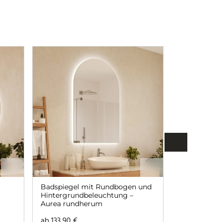
Badspiegel mit Rundbogen und
Runder Bad
Hintergrundbeleuchtung –
angeschnitt
Aurea rundherum
Hintergrun
Aurea
ab
133,90
€
229,90
€