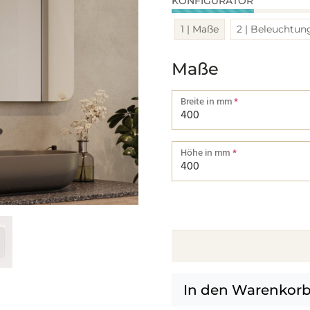
KONFIGURATOR
1 | Maße
2 | Beleuchtun
Maße
Breite in mm
*
Breite von einer Kante bis zu
Höhe in mm
*
Höhe von einer Kante bis zur
In den Warenkor