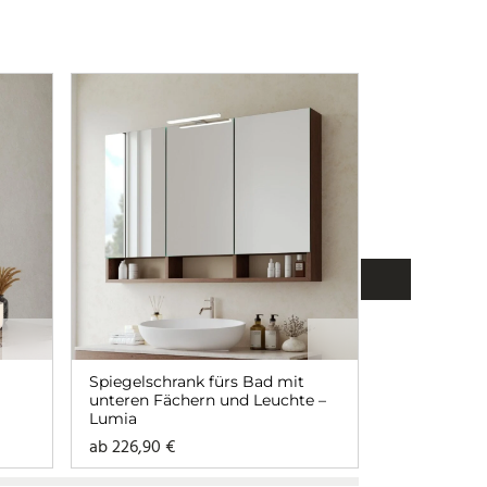
Spiegelschrank fürs Bad mit
Badspiegel 
unteren Fächern und Leuchte –
Holzrahmen 
Lumia
Ablagen un
Lenora obe
ab
226,90
€
ab
313,90
€