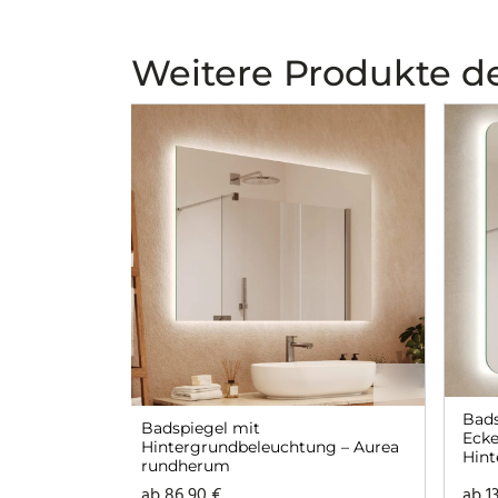
Weitere Produkte de
Bads
Badspiegel mit
Eck
Hintergrundbeleuchtung – Aurea
Hint
rundherum
Aur
ab
86,90
€
ab
1