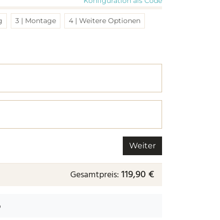
Konfiguration als Code
g
3 | Montage
4 | Weitere Optionen
r nächsten.
 nächsten.
Weiter
119,90 €
Gesamtpreis:
b