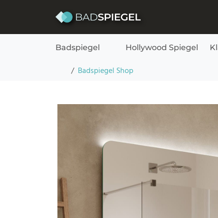
Skip to content
Badspiegel
Hollywood Spiegel
K
Badspiegel mit abgerundeten Ecken und Hint
Startseite
Badspiegel Shop