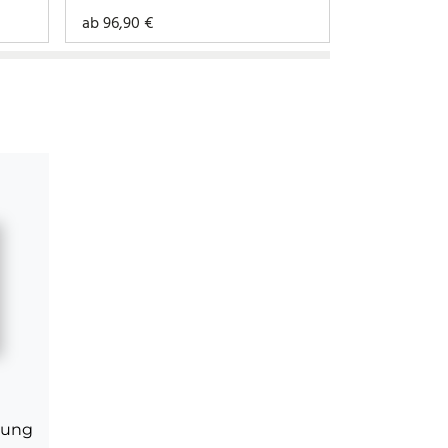
ab
96,90
€
ab
73,90
€
tung