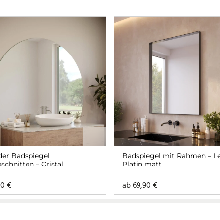
er Badspiegel
Badspiegel mit Rahmen – L
schnitten – Cristal
Platin matt
90
€
ab
69,90
€