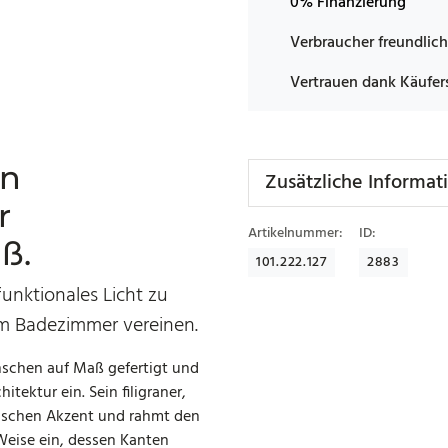
0% Finanzierung
Verbraucher freundlich
Vertrauen dank Käufer
in
Zusätzliche Informat
r
Artikelnummer:
ID:
ß.
101.222.127
2883
funktionales Licht zu
em Badezimmer vereinen.
nschen auf Maß gefertigt und
itektur ein. Sein filigraner,
tischen Akzent und rahmt den
 Weise ein, dessen Kanten