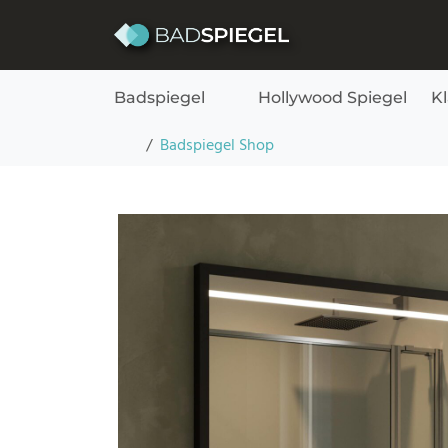
Skip to content
Badspiegel
Hollywood Spiegel
K
Badspiegel mit Rahmen und Beleuchtung – Vi
Startseite
Badspiegel Shop