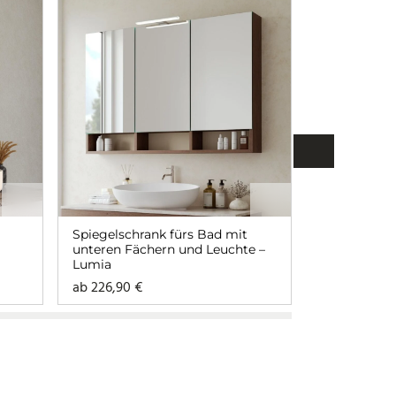
Spiegelschrank fürs Bad mit
Badspiegel 
unteren Fächern und Leuchte –
Holzrahmen 
Lumia
Ablagen un
Lenora obe
ab
226,90
€
ab
313,90
€