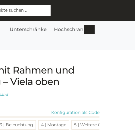
 nach:
Unterschränke
Hochschränke
Lowboards
S
mit Rahmen und
– Viela oben
sand
Konfiguration als Code
3 | Beleuchtung
4 | Montage
5 | Weitere Optionen