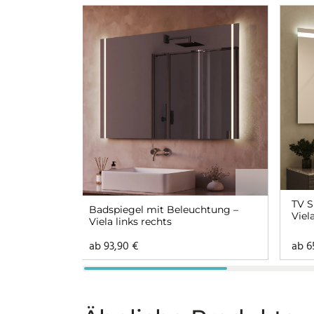
TV S
Badspiegel mit Beleuchtung –
Viel
Viela links rechts
ab
93,90
€
ab
6