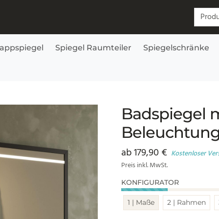
Suchen
lappspiegel
Spiegel Raumteiler
Spiegelschränke
ela oben
Badspiegel 
Beleuchtung 
ab
179,90
€
Kostenloser Ver
Preis inkl. MwSt.
KONFIGURATOR
1 | Maße
2 | Rahmen