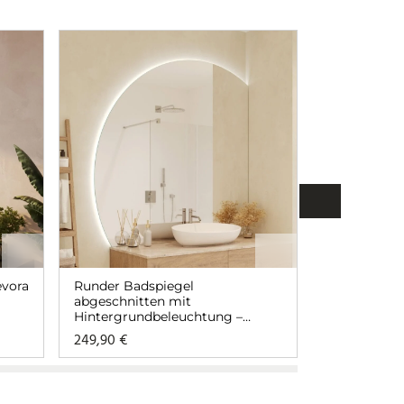
evora
Runder Badspiegel
Badspiegel 
abgeschnitten mit
Dunkelgrau
Hintergrundbeleuchtung –
Aurea
249,90
€
ab
69,90
€