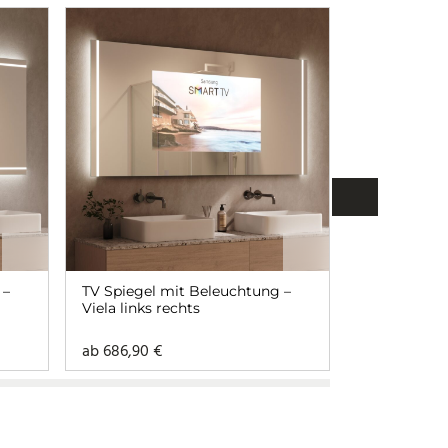
 –
TV Spiegel mit Beleuchtung –
Badspiegel
Viela links rechts
Beleuchtung
ab
686,90
€
ab
183,90
€