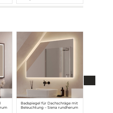
d
Badspiegel für Dachschräge mit
Badspiegel 
erum
Beleuchtung – Siena rundherum
Siena links 