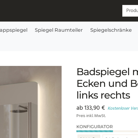
Suchen
lappspiegel
Spiegel Raumteiler
Spiegelschränke
chtung – Siena links rechts
Badspiegel 
Ecken und B
links rechts
ab
133,90
€
Kostenloser Ver
Preis inkl. MwSt.
KONFIGURATOR