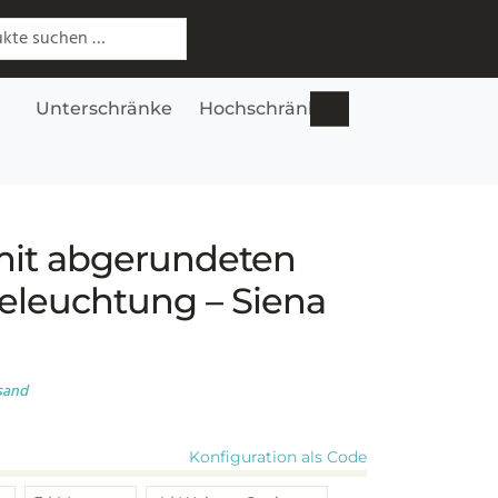
 nach:
Unterschränke
Hochschränke
Lowboards
S
mit abgerundeten
eleuchtung – Siena
sand
Konfiguration als Code