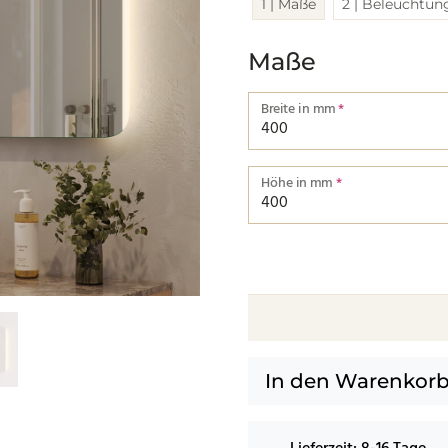
1 | Maße
2 | Beleuchtun
Maße
Breite in mm
*
Breite von einer Kante bis zu
Höhe in mm
*
Höhe von einer Kante bis zur
In den Warenkor