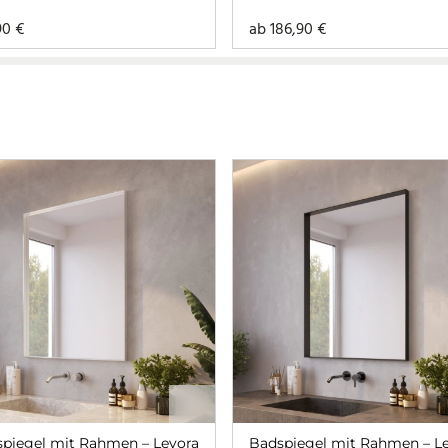
90
€
ab
186,90
€
piegel mit Rahmen – Levora
Badspiegel mit Rahmen – L