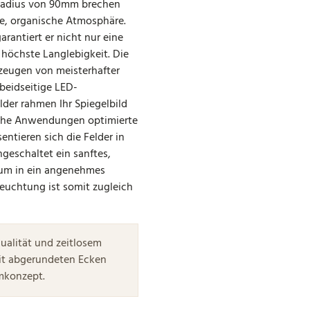
Radius von 90mm brechen
he, organische Atmosphäre.
arantiert er nicht nur eine
h höchste Langlebigkeit. Die
 zeugen von meisterhafter
 beidseitige LED-
lder rahmen Ihr Spiegelbild
ische Anwendungen optimierte
ntieren sich die Felder in
geschaltet ein sanftes,
aum in ein angenehmes
euchtung ist somit zugleich
ualität und zeitlosem
mit abgerundeten Ecken
umkonzept.