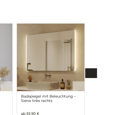
Badspiegel mit Beleuchtung –
Badspiegel 
Siena links rechts
Beleuchtung
rechts
ab
93,90
€
ab
139,90
€