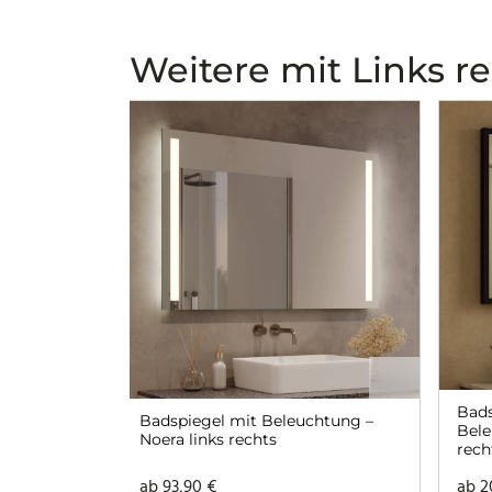
Weitere mit Links r
Bad
Badspiegel mit Beleuchtung –
Bele
Noera links rechts
rech
ab
93,90
€
ab
2