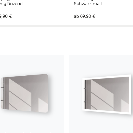
er glänzend
Schwarz matt
9,90
€
ab
69,90
€