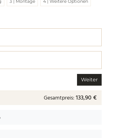
g
3 | Montage
4 | Weitere Optionen
r nächsten.
 nächsten.
Weiter
133,90 €
Gesamtpreis:
b