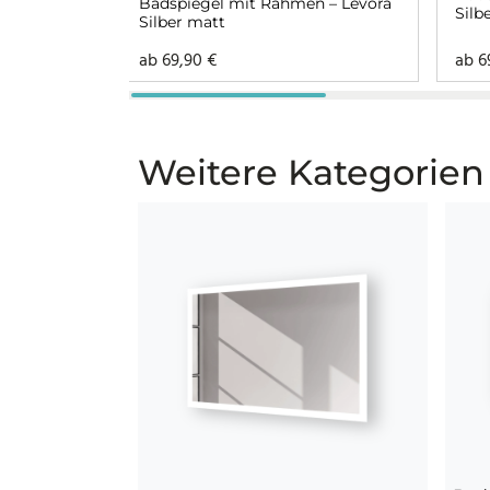
Badspiegel mit Rahmen – Levora
Silb
Silber matt
ab
69,90
€
ab
6
Weitere Kategorien