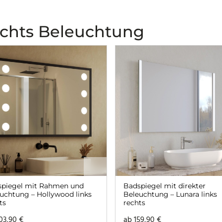
echts Beleuchtung
spiegel mit Rahmen und
Badspiegel mit direkter
uchtung – Hollywood links
Beleuchtung – Lunara links
ts
rechts
03,90
€
ab
159,90
€