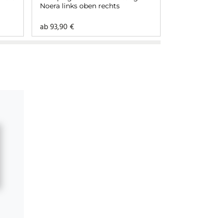
Noera links oben rechts
Glas und B
rundherum
ab
93,90
€
ab
316,90
€