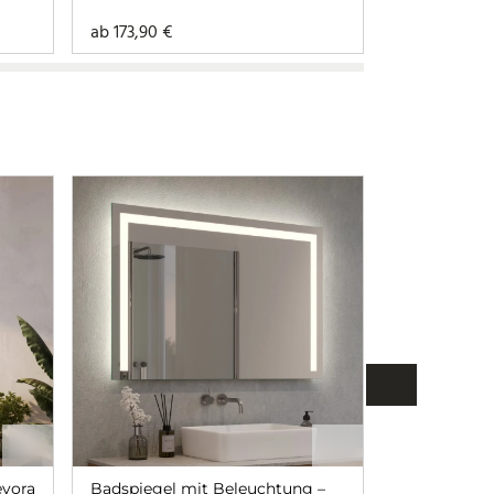
ab
173,90
€
ab
93,90
€
evora
Badspiegel mit Beleuchtung –
Badspiegel