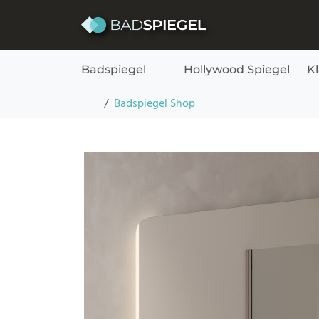
Skip to content
Badspiegel
Hollywood Spiegel
K
Badspiegel mit abgerundeten Ecken und Beleu
Startseite
Badspiegel Shop